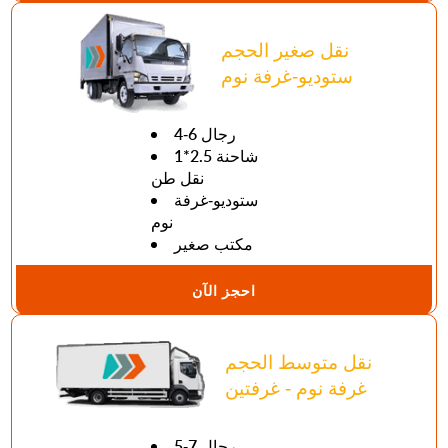
نقل صغير الحجم
ستوديو-غرفة نوم
4-6 رجال
1*2.5 شاحنة
نقل طن
ستوديو-غرفة
نوم
مكتب صغير
احجز الآن
نقل متوسط الحجم
غرفة نوم - غرفتين
5-7 رجال