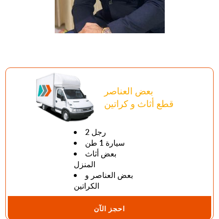
بعض العناصر
قطع أثاث و كراتين
2 رجل
سيارة 1 طن
بعض أثاث
المنزل
بعض العناصر و
الكراتين
احجز الآن