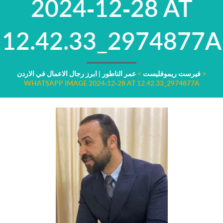
2024-12-28 AT
12.42.33_2974877A
>
فيرست ريموفليست
>
عمر الناطور | ابرز رجال الاعمال في الاردن
WHATSAPP IMAGE 2024-12-28 AT 12.42.33_2974877A