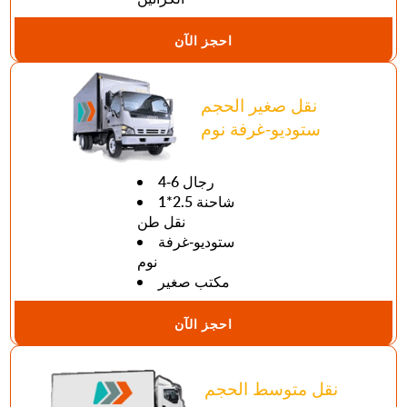
احجز الآن
نقل صغير الحجم
ستوديو-غرفة نوم
4-6 رجال
1*2.5 شاحنة
نقل طن
ستوديو-غرفة
نوم
مكتب صغير
احجز الآن
نقل متوسط الحجم