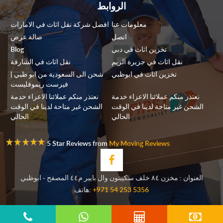
الروابط
معلومات عنا
افضل شركة نقل اثاث في الامارات
اتصل
صالة عرض
تخزين اثاث في دبي
Blog
نقل اثاث في جزيرة الريم
نقل اثاث في الشارقة
تخزين اثاث في ابوظبي
شحن الى السعودية من ابو ظبي |
فيرست ريموفليست
نعتذر منكم عملائنا الاعزاء خدمة
نعتذر منكم عملائنا الاعزاء خدمة
الشحن غير متاحة لدينا في الوقت
الشحن غير متاحة لدينا في الوقت
الحالي
الحالي
5 Star Reviews from
My Moving Reviews
العنوان : مخزن ٨٤ خلف سكيبتون وال بايبر م٤٤ المصفح - ابوظبي
+971 54 253 5356
هاتف: