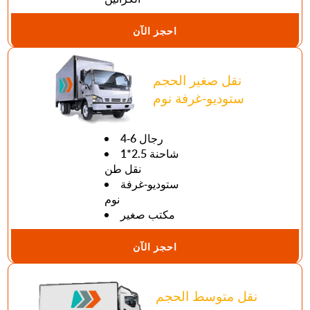
احجز الآن
نقل صغير الحجم
ستوديو-غرفة نوم
4-6 رجال
1*2.5 شاحنة
نقل طن
ستوديو-غرفة
نوم
مكتب صغير
احجز الآن
نقل متوسط الحجم