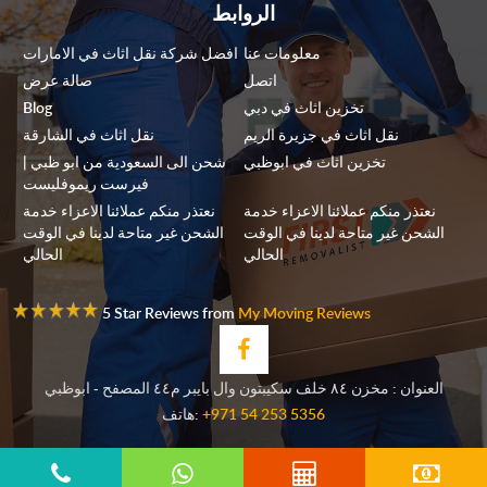
الروابط
معلومات عنا
افضل شركة نقل اثاث في الامارات
اتصل
صالة عرض
تخزين اثاث في دبي
Blog
نقل اثاث في جزيرة الريم
نقل اثاث في الشارقة
تخزين اثاث في ابوظبي
شحن الى السعودية من ابو ظبي |
فيرست ريموفليست
نعتذر منكم عملائنا الاعزاء خدمة
نعتذر منكم عملائنا الاعزاء خدمة
الشحن غير متاحة لدينا في الوقت
الشحن غير متاحة لدينا في الوقت
الحالي
الحالي
5 Star Reviews from
My Moving Reviews
العنوان : مخزن ٨٤ خلف سكيبتون وال بايبر م٤٤ المصفح - ابوظبي
+971 54 253 5356
هاتف: