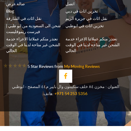
اتصل
صالة عرض
تخزين اثاث في دبي
Blog
نقل اثاث في جزيرة الريم
نقل اثاث في الشارقة
تخزين اثاث في ابوظبي
شحن الى السعودية من ابو ظبي |
فيرست ريموفليست
نعتذر منكم عملائنا الاعزاء خدمة
نعتذر منكم عملائنا الاعزاء خدمة
الشحن غير متاحة لدينا في الوقت
الشحن غير متاحة لدينا في الوقت
الحالي
الحالي
5 Star Reviews from
My Moving Reviews
العنوان : مخزن ٨٤ خلف سكيبتون وال بايبر م٤٤ المصفح - ابوظبي
+971 54 253 5356
هاتف: