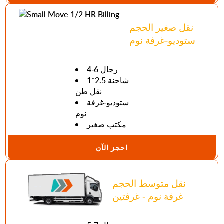
نقل صغير الحجم
ستوديو-غرفة نوم
4-6 رجال
1*2.5 شاحنة
نقل طن
ستوديو-غرفة
نوم
مكتب صغير
احجز الآن
نقل متوسط الحجم
غرفة نوم - غرفتين