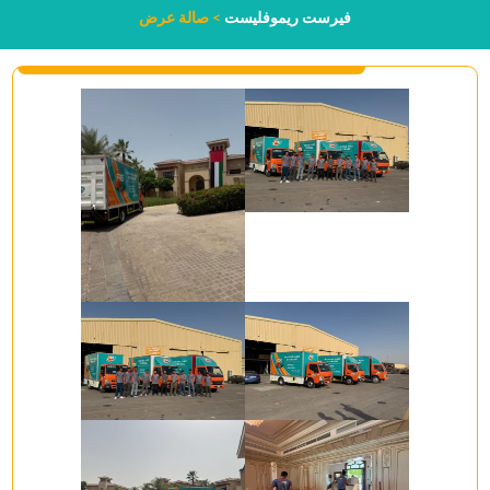
فيرست ريموفليست
>
صالة عرض