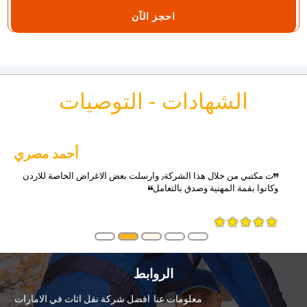
احجز الآن
الشهادات - التوصيات
محمد عبدلله
ورقي بالتعامل احترافية في التغليف والشحن والتوصيل جميع الأغراض
وصلت على الوقت وبافضل حال شكر خاص للأخ عمر
الروابط
معلومات عنا
افضل شركة نقل اثاث في الامارات