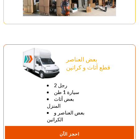
بعض العناصر
قطع أثاث و كراتين
2 رجل
سيارة 1 طن
بعض أثاث
المنزل
بعض العناصر و
الكراتين
احجز الآن