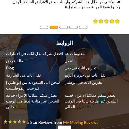
ت مكتبي من خلال هذا الشركة٫ وارسلت بعض الاغراض الخاصة للاردن
وكانوا بقمة المهنية وصدق بالتعامل
الروابط
معلومات عنا
افضل شركة نقل اثاث في الامارات
اتصل
صالة عرض
تخزين اثاث في دبي
Blog
نقل اثاث في جزيرة الريم
نقل اثاث في الشارقة
تخزين اثاث في ابوظبي
شحن الى السعودية من ابو ظبي |
فيرست ريموفليست
نعتذر منكم عملائنا الاعزاء خدمة
نعتذر منكم عملائنا الاعزاء خدمة
الشحن غير متاحة لدينا في الوقت
الشحن غير متاحة لدينا في الوقت
الحالي
الحالي
5 Star Reviews from
My Moving Reviews