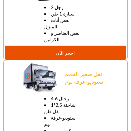
2 رجل
سيارة 1 طن
بعض أثاث
المنزل
بعض العناصر و
الكراتين
احجز الآن
نقل صغير الحجم
ستوديو-غرفة نوم
4-6 رجال
1*2.5 شاحنة
نقل طن
ستوديو-غرفة
نوم
مكتب صغير