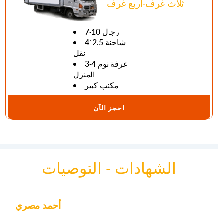
ثلاث غرف-اربع غرف
7-10 رجال
4*2.5 شاحنة
نقل
3-4 غرفة نوم
المنزل
مكتب كبير
احجز الآن
الشهادات - التوصيات
أحمد مصري