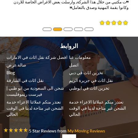
ت مكتبي من خلال هذا الشركة٫ وارسلت بعض الاغراض الخاصة للاردن
وكانوا بقمة المهنية وصدق بالتعامل
الروابط
معلومات عنا
افضل شركة نقل اثاث في الامارات
اتصل
صالة عرض
تخزين اثاث في دبي
Blog
نقل اثاث في جزيرة الريم
نقل اثاث في الشارقة
تخزين اثاث في ابوظبي
شحن الى السعودية من ابو ظبي |
فيرست ريموفليست
نعتذر منكم عملائنا الاعزاء خدمة
نعتذر منكم عملائنا الاعزاء خدمة
الشحن غير متاحة لدينا في الوقت
الشحن غير متاحة لدينا في الوقت
الحالي
الحالي
5 Star Reviews from
My Moving Reviews