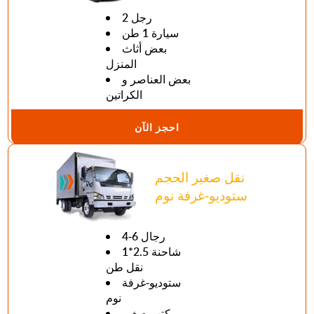
2 رجل
سيارة 1 طن
بعض أثاث
المنزل
بعض العناصر و
الكراتين
احجز الآن
نقل صغير الحجم
ستوديو-غرفة نوم
4-6 رجال
1*2.5 شاحنة
نقل طن
ستوديو-غرفة
نوم
مكتب صغير