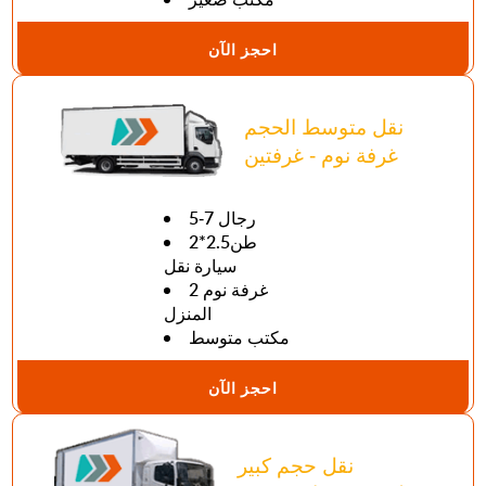
احجز الآن
نقل متوسط الحجم
غرفة نوم - غرفتين
5-7 رجال
طن2.5*2
سيارة نقل
2 غرفة نوم
المنزل
مكتب متوسط
احجز الآن
نقل حجم كبير