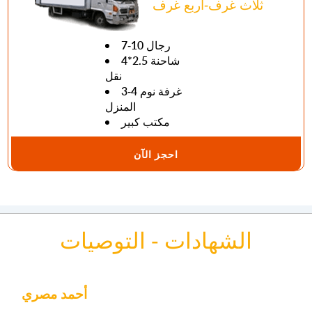
ثلاث غرف-اربع غرف
7-10 رجال
4*2.5 شاحنة
نقل
3-4 غرفة نوم
المنزل
مكتب كبير
احجز الآن
الشهادات - التوصيات
أحمد مصري