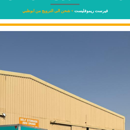
فيرست ريموفليست
>
شحن الى النرويج من ابوظبي