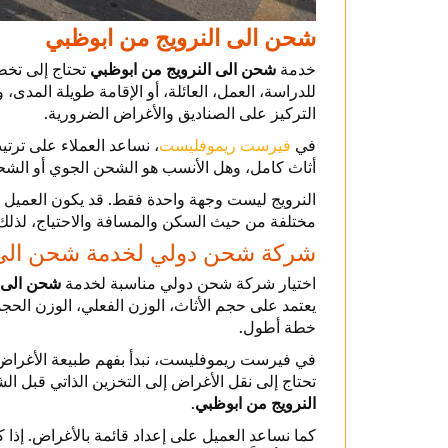
شحن الى النرويج من ابوظبي
خدمة
شحن الى النرويج من ابوظبي
تحتاج إلى تخطي
للدراسة، العمل، العائلة، أو الإقامة طويلة المدى،
التركيز على الصناديق والأغراض الضرورية.
في
فيرست ريموفليست
، نساعد العملاء على ترت
أثاث كامل، وهل الأنسب هو الشحن الجوي أو الشحن 
النرويج ليست وجهة واحدة فقط. قد يكون العميل متج
مختلفة من حيث السكن والمسافة والاحتياج، لذل
شركة شحن دولي لخدمة شحن الى ا
اختيار شركة شحن دولي مناسبة لخدمة
شحن الى ا
يعتمد على حجم الأثاث، الوزن الفعلي، الوزن الحج
خطة أطول.
في فيرست ريموفليست، نبدأ بفهم طبيعة الأغراض
تحتاج إلى نقل الأغراض إلى التخزين الذاتي قبل ا
النرويج من ابوظبي
.
كما نساعد العميل على إعداد قائمة بالأغراض. إذا ك