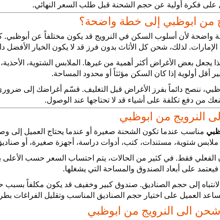
ل على فكرة أولية عن حجم الشحنة قبل طلب السعر النهائي.
يج من ابوظبي إلى خطة واضحة؟
 واضحة لأن أسلوب السكن في النرويج قد يكون مختلفاً عن أبوظبي. ك
مارات. لذلك، شحن كل الأثاث بدون فرز قد لا يكون الخيار الأفضل دائم
ذا يجعل بعض الأغراض أكثر أهمية من غيرها. الملابس الشتوية، الأحذ
ير أقل أولوية إذا كان السكن مؤثثاً أو محدود المساحة.
وظبي، ننصح دائماً بفرز الأغراض قبل التغليف. قسّم أغراضك إلى ضرور
ك من دفع تكلفة على أشياء قد لا تحتاجها عند الوصول.
 النرويج من ابوظبي
ظبي
مناسب عندما تكون الشحنة صغيرة أو عندما يحتاج العميل إلى وصو
سال ملابس شتوية، مستندات، كتب، أدوات دراسة، أجهزة صغيرة، أو صنا
 الفعلي فقط. في كثير من الحالات، يتم احتساب السعر حسب الأعلى بي
يعتمد على أبعاد الصندوق والمساحة التي يشغلها.
الانتباه إلى حجم الصناديق. صندوق كبير وخفيف قد يكون مكلفاً بسبب 
 العميل على اختيار حجم الصناديق المناسب وتقليل الفراغات بطريق
شحن الى النرويج من ابوظبي