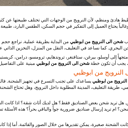
ط هادئ ومنظم، لأن النرويج من الوجهات التي تختلف طبيعتها عن كثير من
 وغالباً يحتاج العميل إلى التفكير في حجم السكن، الطقس البارد، طبيعة
يب
شحن الى النرويج من ابوظبي
من البداية بطريقة عملية. نراجع حجم 
البحري. كما نساعد في التغليف، النقل من المنزل، التخزين الذاتي عن
هاً إلى أوسلو، بيرغن، ستافنغر، تروندهايم، ترومسو، درامن، كريستيان
ك يجب أن تكون خطة
شحن الى النرويج من ابوظبي
مبنية على التفاصيل 
لنرويج من ابوظبي
لنرويج من ابوظبي
يساعدك على تجنب التسرع في تجهيز الشحنة. فالشح
مي، طريقة التغليف، المدينة المطلوبة داخل النرويج، وهل تحتاج الشحن
. هل تريد شحن بعض الصناديق فقط؟ هل لديك أثاث شقة؟ اذا كانت ا
لشحن؟ ام تريد إرسال صناديق ضرورية جواً والباقي بحراً؟ هذه الأسئلة 
انت الشحنة صغيرة، يمكن تقديرها من خلال الصور والقائمة. أما إذا كانت