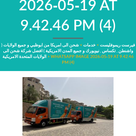
2026-05-19 AT
9.42.46 PM (4)
فيرست ريموفليست
>
خدمات
>
شحن الى امريكا من ابوظبي و جميع الولايات (
واشنطن , تكساس , نيويورك و جميع المدن الامريكية ) افضل شركة شحن الى
WHATSAPP IMAGE 2026-05-19 AT 9.42.46
>
الولايات المتحدة الامريكية
PM (4)