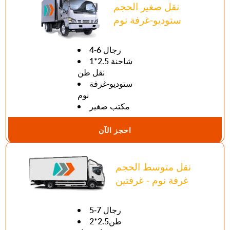
نقل صغير الحجم
ستوديو-غرفة نوم
4-6 رجال
1*2.5 شاحنة
نقل طن
ستوديو-غرفة
نوم
مكتب صغير
احجز الآن
نقل متوسط الحجم
غرفة نوم - غرفتين
5-7 رجال
طن2.5*2