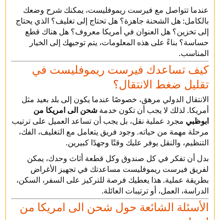
عندما تتواصل مع فيرست ريموفليست، يمكنك شرح وضعك
بالكامل: هل الشحنة جاهزة؟ هل تحتاج إلى تغليف؟ الذي يحتاج
إلى تخزين؟ هل العنوان في أمريكا معروف؟ هل هناك قطع
حساسة؟ بناءً على هذه المعلومات، يتم توجيهك إلى الخيار
المناسب.
كيف تساعدك فيرست ريموفليست في
تقليل ضغط الانتقال؟
الانتقال الدولي مرهق، خصوصًا عندما يكون إلى بلد بعيد مثل
أمريكا. لذلك لا يجب أن تكون خدمة
شحن الى امريكا من
ابوظبي
مجرد عملية نقل، بل يجب أن تساعد العميل على ترتيب
مرحلة مهمة من حياته. وجود فريق يتعامل مع التغليف، الفك،
التنظيم، والنقل يوفر عليك وقتًا وجهدًا كبيرين.
بدل أن تفكر في كل صندوق وكل قطعة أثاث وحدك، يمكن
لفريق فيرست ريموفليست مساعدتك في تجهيز الأغراض
بطريقة عملية. هذا يعطيك فرصة للتركيز على السفر، السكن،
الدراسة، العمل، أو ترتيبات العائلة.
الأسئلة الشائعة حول شحن الى امريكا من