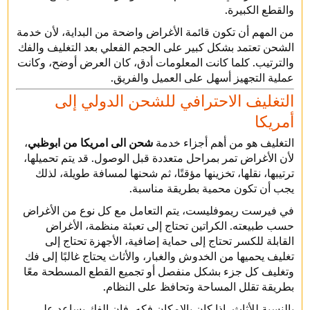
والقطع الكبيرة.
من المهم أن تكون قائمة الأغراض واضحة من البداية، لأن خدمة
الشحن تعتمد بشكل كبير على الحجم الفعلي بعد التغليف والفك
والترتيب. كلما كانت المعلومات أدق، كان العرض أوضح، وكانت
عملية التجهيز أسهل على العميل والفريق.
التغليف الاحترافي للشحن الدولي إلى
أمريكا
التغليف هو من أهم أجزاء خدمة
شحن الى امريكا من ابوظبي
،
لأن الأغراض تمر بمراحل متعددة قبل الوصول. قد يتم تحميلها،
ترتيبها، نقلها، تخزينها مؤقتًا، ثم شحنها لمسافة طويلة، لذلك
يجب أن تكون محمية بطريقة مناسبة.
في فيرست ريموفليست، يتم التعامل مع كل نوع من الأغراض
حسب طبيعته. الكراتين تحتاج إلى تعبئة منظمة، الأغراض
القابلة للكسر تحتاج إلى حماية إضافية، الأجهزة تحتاج إلى
تغليف يحميها من الخدوش والغبار، والأثاث يحتاج غالبًا إلى فك
وتغليف كل جزء بشكل منفصل أو تجميع القطع المسطحة معًا
بطريقة تقلل المساحة وتحافظ على النظام.
بالنسبة للأثاث، إذا كان بالإمكان فكه، فإن الفك يساعد على