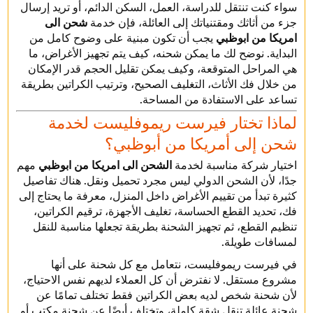
سواء كنت تنتقل للدراسة، العمل، السكن الدائم، أو تريد إرسال
جزء من أثاثك ومقتنياتك إلى العائلة، فإن خدمة
شحن الى
امريكا من ابوظبي
يجب أن تكون مبنية على وضوح كامل من
البداية. نوضح لك ما يمكن شحنه، كيف يتم تجهيز الأغراض، ما
هي المراحل المتوقعة، وكيف يمكن تقليل الحجم قدر الإمكان
من خلال فك الأثاث، التغليف الصحيح، وترتيب الكراتين بطريقة
تساعد على الاستفادة من المساحة.
لماذا تختار فيرست ريموفليست لخدمة
شحن إلى أمريكا من أبوظبي؟
اختيار شركة مناسبة لخدمة
الشحن الى امريكا من ابوظبي
مهم
جدًا، لأن الشحن الدولي ليس مجرد تحميل ونقل. هناك تفاصيل
كثيرة تبدأ من تقييم الأغراض داخل المنزل، معرفة ما يحتاج إلى
فك، تحديد القطع الحساسة، تغليف الأجهزة، ترقيم الكراتين،
تنظيم القطع، ثم تجهيز الشحنة بطريقة تجعلها مناسبة للنقل
لمسافات طويلة.
في فيرست ريموفليست، نتعامل مع كل شحنة على أنها
مشروع مستقل. لا نفترض أن كل العملاء لديهم نفس الاحتياج،
لأن شحنة شخص لديه بعض الكراتين فقط تختلف تمامًا عن
شحنة عائلة تنقل شقة كاملة، وتختلف أيضًا عن شحنة مكتب أو