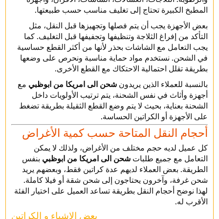
المطبخ الكبيرة تحتاج إلى تغليف مناسب حسب طبيعتها.
بعض الأجهزة يجب أن يتم فصلها وتجهيزها قبل النقل، مثل
التأكد من إفراغ الثلاجة وتنظيفها وتجفيفها قبل التغليف. كما
يجب التعامل مع الشاشات بحذر لأنها من أكثر القطع حساسية
في الشحن. نستخدم مواد حماية مناسبة ونحرص على وضعها
بطريقة تقلل احتمالية الاحتكاك مع القطع الأخرى.
بالنسبة للعملاء الذين يريدون
شحن الى امريكا من ابوظبي
مع
أجهزة وأثاث في نفس الشحنة، يتم ترتيب الأولويات داخل
الشحنة بعناية، بحيث لا يتم وضع القطع الثقيلة بطريقة تضغط
على الأجهزة أو الكراتين الحساسة.
أحجام النقل المتاحة حسب كمية الأغراض
كل عميل لديه حجم مختلف من الأغراض، ولذلك لا يمكن
التعامل مع جميع طلبات
شحن الى امريكا من ابوظبي
بنفس
الطريقة. بعض العملاء لديهم عدة كراتين فقط، وبعضهم يريد
شحن غرفة، وآخرون يحتاجون إلى شحن شقة أو فيلا كاملة.
لهذا نوضح أحجام النقل بطريقة تساعد العميل على اختيار الفئة
الأقرب له.
بعض الاشياء و الكراتين