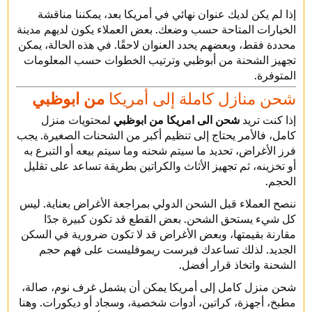
إذا لم يكن لديك عنوان نهائي في أمريكا بعد، يمكننا مناقشة
الخيارات المتاحة حسب وضعك. بعض العملاء يكون لديهم مدينة
محددة فقط، وبعضهم يحدد العنوان لاحقًا. في هذه الحالة، يمكن
تجهيز الشحنة من أبوظبي وترتيب الخطوات حسب المعلومات
المتوفرة.
شحن منازل كاملة إلى أمريكا
من ابوظبي
إذا كنت تريد
شحن الى امريكا من ابوظبي
لمحتويات منزل
كامل، فالأمر يحتاج إلى تنظيم أكبر من الشحنات الصغيرة. يجب
فرز الأغراض، تحديد ما سيتم شحنه وما سيتم بيعه أو التبرع به
أو تخزينه، ثم تجهيز الأثاث والكراتين بطريقة تساعد على تقليل
الحجم.
ننصح العملاء قبل الشحن الدولي بمراجعة الأغراض بعناية. ليس
كل شيء يستحق الشحن. بعض القطع قد تكون كبيرة جدًا
مقارنة بقيمتها، وبعض الأغراض قد لا تكون ضرورية في السكن
الجديد. لذلك تساعدك فيرست ريموفليست على فهم حجم
الشحنة واتخاذ قرار أفضل.
شحن منزل كامل إلى أمريكا يمكن أن يشمل غرف نوم، صالة،
مطبخ، أجهزة، كراتين، أدوات شخصية، وسجاد أو ديكورات. وهنا