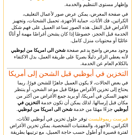
وإظهار مستوى التنظيم والخدمة.
في صفحة المعرض، يمكن عرض صور لأعمال التغليف،
الكراتين، فك الأثاث، حماية الأجهزة، تحميل الشحنات، وتجهيز
الأغراض قبل النقل. هذه الصور تساعد العميل على فهم شكل
الخدمة قبل الحجز، خصوصًا إذا كان يشحن أغراضًا مهمة أو أثاثًا
عائليًا أو محتويات منزل كامل.
وجود معرض واضح يدعم صفحة
شحن الى امريكا من ابوظبي
لأنه يعطي الزائر دليلًا بصريًا على طريقة العمل، بدل الاكتفاء
بالكلام العام عن الخدمة.
التخزين في أبوظبي قبل الشحن إلى أمريكا
في بعض الحالات، لا يكون العميل جاهزًا للشحن فورًا. ربما
يحتاج إلى تخزين الأغراض مؤقتًا قبل موعد الشحن، أو ينتظر
تجهيز السكن في أمريكا، أو يريد جمع الأغراض من أكثر من
مكان قبل إرسالها. لذلك يمكن أن تكون خدمة
التخزين في
أبوظبي
جزءًا مهمًا من خدمة
شحن الى امريكا من ابوظبي
.
فيرست ريموفليست
توفر حلول تخزين في أبوظبي للأثاث،
الكراتين، الأجهزة، والمقتنيات الشخصية. يمكن تخزين الأغراض
لفترة قصيرة أو أطول حسب حاجة العميل، مع ترتيبها بطريقة