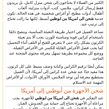
الكثير من العملاء لا يحتاجون إلى شحن منزل كامل، بل يريدون
فقط إرسال كراتين، ملابس، كتب، أدوات منزلية، ألعاب
أطفال، أدوات مطبخ، أو أغراض شخصية. في هذه الحالة، تكون
خدمة
شحن الى امريكا من ابوظبي
أبسط، لكنها ما زالت تحتاج
إلى ترتيب جيد.
نساعد العميل في اختيار طريقة التعبئة المناسبة، وننصح دائمًا
باستخدام كراتين قوية ومناسبة للوزن. يجب ألا يتم تعبئة
الكرتون بشكل زائد حتى لا يتعرض للفتح أو التلف أثناء التحميل.
كما يجب فصل الأغراض القابلة للكسر عن الأغراض الثقيلة،
ووضع كل مجموعة بطريقة تسهل معرفة محتوى الشحنة عند
الحاجة.
يمكن أيضًا ترقيم الكراتين وكتابة وصف بسيط على كل كرتون.
هذا مفيد جدًا عند شحن عدة كراتين إلى أمريكا، لأن العميل
يستطيع معرفة أين توجد الملابس، الأوراق، الأدوات، أو الأغراض
المهمة عند الاستلام.
شحن الأجهزة من أبوظبي إلى أمريكا
عند التفكير في
شحن الى امريكا من ابوظبي
للأجهزة، يجب
مراعاة أن الأجهزة تحتاج إلى حماية من الخدوش، الغبار،
والرطوبة. الثلاجات، الغسالات، الشاشات، الأفران، وأجهزة