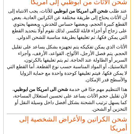
شحن الأثاث من أبوظبي إلى أمريكا
عند طلب
شحن الى امريكا من ابوظبي
للأثاث، يجب الانتباه إلى
أن الأثاث يحتاج إلى طريقة مختلفة عن الكراتين العادية. بعض
القطع كبيرة الحجم، وبعضها حساس للخدش، وبعضها يحتوي
على زجاج أو أجزاء قابلة للكسر. لذلك نقوم أولًا بتحديد القطع
التي يمكن فكها، ثم تغليفها بطريقة مناسبة للشحن الدولي.
الأثاث الذي يمكن تفكيكه يتم تجهيزه بشكل يساعد على تقليل
الحجم. يتم فصل الأرجل، الألواح، القواعد، الأرفف، وأجزاء
السرير أو الطاولة عند الحاجة. ثم يتم تغليفها بالكرتون،
البلاستيك، أو المواد المناسبة حسب نوع القطعة. أما القطع التي
لا يمكن فكها، فيتم تغليفها كوحدة واحدة مع حماية الزوايا
والأسطح قدر الإمكان.
هذا التنظيم مهم جدًا في خدمة
شحن الى امريكا من ابوظبي
،
لأن تقليل حجم الأثاث يساعد على تحسين استغلال المساحة،
كما يسهل ترتيب الشحنة بشكل أفضل داخل وسيلة النقل أو
التخزين أو الشحن.
شحن الكراتين والأغراض الشخصية إلى
أمريكا