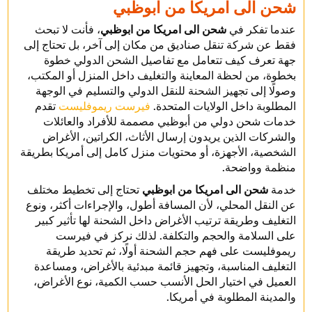
شحن الى امريكا من ابوظبي
عندما تفكر في
شحن الى امريكا من ابوظبي
، فأنت لا تبحث
فقط عن شركة تنقل صناديق من مكان إلى آخر، بل تحتاج إلى
جهة تعرف كيف تتعامل مع تفاصيل الشحن الدولي خطوة
بخطوة، من لحظة المعاينة والتغليف داخل المنزل أو المكتب،
وصولًا إلى تجهيز الشحنة للنقل الدولي والتسليم في الوجهة
المطلوبة داخل الولايات المتحدة.
فيرست ريموفليست
تقدم
خدمات شحن دولي من أبوظبي مصممة للأفراد والعائلات
والشركات الذين يريدون إرسال الأثاث، الكراتين، الأغراض
الشخصية، الأجهزة، أو محتويات منزل كامل إلى أمريكا بطريقة
منظمة وواضحة.
خدمة
شحن الى امريكا من ابوظبي
تحتاج إلى تخطيط مختلف
عن النقل المحلي، لأن المسافة أطول، والإجراءات أكثر، ونوع
التغليف وطريقة ترتيب الأغراض داخل الشحنة لها تأثير كبير
على السلامة والحجم والتكلفة. لذلك نركز في فيرست
ريموفليست على فهم حجم الشحنة أولًا، ثم تحديد طريقة
التغليف المناسبة، وتجهيز قائمة مبدئية بالأغراض، ومساعدة
العميل في اختيار الحل الأنسب حسب الكمية، نوع الأغراض،
والمدينة المطلوبة في أمريكا.