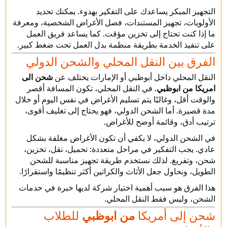
التجهيز المبكر يساعدك على التفكير بهدوء. يمكنك تحديد
الأولويات، تجهيز المستندات، فصل الأغراض الشخصية، ومعرفة
ما إذا كنت تحتاج إلى تخزين مؤقت. كما يساعد فريق العمل
على تنفيذ الخدمة بطريقة منظمة بدل العمل تحت ضغط كبير.
الفرق بين النقل المحلي والشحن الدولي
النقل المحلي داخل أبوظبي أو الإمارات يختلف عن
شحن الى
امريكا من ابوظبي
. في النقل المحلي، تكون المسافة أقصر
والوقت أقل، وغالبًا يتم تسليم الأغراض في نفس اليوم أو خلال
مدة قصيرة. أما الشحن الدولي، فهو يحتاج إلى تغليف أقوى،
ترتيب أدق، وقائمة أوضح للأغراض.
في الشحن الدولي، لا يكفي أن تكون الأغراض مغلفة بشكل
عادي. يجب التفكير في مراحل متعددة: تحميل، نقل، تخزين،
شحن، وتفريغ. لذلك نستخدم طريقة تجهيز مناسبة للشحن
الطويل، ونحاول جعل الأثاث والكراتين أكثر تنظيمًا واستقرارًا.
هذا الفرق هو سبب أهمية اختيار شركة لديها خبرة في خدمات
الشحن، وليس فقط النقل المحلي.
شحن إلى أمريكا
من ابوظبي
للطلاب