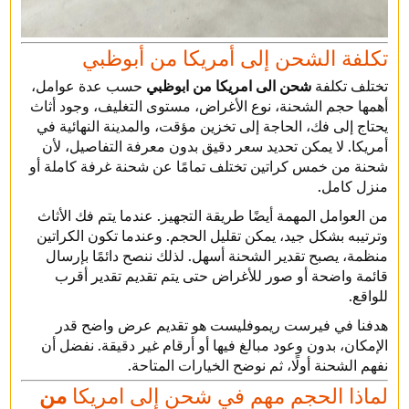
تكلفة الشحن إلى أمريكا من أبوظبي
تختلف تكلفة
شحن الى امريكا من ابوظبي
حسب عدة عوامل،
أهمها حجم الشحنة، نوع الأغراض، مستوى التغليف، وجود أثاث
يحتاج إلى فك، الحاجة إلى تخزين مؤقت، والمدينة النهائية في
أمريكا. لا يمكن تحديد سعر دقيق بدون معرفة التفاصيل، لأن
شحنة من خمس كراتين تختلف تمامًا عن شحنة غرفة كاملة أو
منزل كامل.
من العوامل المهمة أيضًا طريقة التجهيز. عندما يتم فك الأثاث
وترتيبه بشكل جيد، يمكن تقليل الحجم. وعندما تكون الكراتين
منظمة، يصبح تقدير الشحنة أسهل. لذلك ننصح دائمًا بإرسال
قائمة واضحة أو صور للأغراض حتى يتم تقديم تقدير أقرب
للواقع.
هدفنا في فيرست ريموفليست هو تقديم عرض واضح قدر
الإمكان، بدون وعود مبالغ فيها أو أرقام غير دقيقة. نفضل أن
نفهم الشحنة أولًا، ثم نوضح الخيارات المتاحة.
لماذا الحجم مهم في شحن إلى امريكا
من