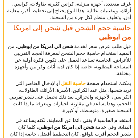
غرف متعددة، أجهزة منزلية، كراتين كثيرة، طاولات، كراسي،
أرائك، ومقتنيات عائلية. هذا النوع يحتاج إلى تخطيط أكبر، معاينة
أدق، وتغليف منظم لكل جزء من الشحنة.
حاسبة حجم الشحن قبل شحن إلى امريكا
من ابوظبي
قبل طلب عرض سعر لخدمة
شحن الى امريكا من ابوظبي
، من
المفيد استخدام حاسبة حجم الشحن لمعرفة الحجم التقريبي
للأغراض. الحاسبة تساعد العميل على تكوين فكرة أولية عن
المساحة المطلوبة، خاصة إذا كان لديه أثاث وكراتين وأجهزة
مختلفة.
يمكنك استخدام صفحة
حاسبة النقل
أو لإدخال العناصر التي
تريد شحنها، مثل عدد الكراتين، الأسرة، الأرائك، الطاولات،
الكراسي، الأجهزة، والخزائن. بعد ذلك تحصل على تقدير تقريبي
للحجم، وهذا يساعد في مقارنة الخيارات ومعرفة ما إذا كانت
الشحنة صغيرة، متوسطة، أو كبيرة.
استخدام الحاسبة لا يغني دائمًا عن المعاينة، لكنه يساعد في
البداية. وفي خدمة
شحن الى امريكا من ابوظبي
، كلما كان
تقدير الحجم أقرب للواقع، كان التخطيط أفضل، خاصة إذا كان