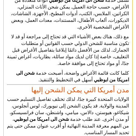
تشمل خدمة
شحن الى امريكا من ابوظبي
أنواعًا متعددة من
الأغراض، حسب حاجة العميل. يمكن شحن الأثاث المنزلي،
الكراتين، الملابس، الكتب، أدوات المطبخ، الأجهزة، الشاشات،
الديكورات، ألعاب الأطفال، المستندات، معدات العمل، وبعض
الأغراض الشخصية الأخرى.
مع ذلك، هناك بعض الأشياء التي قد تحتاج إلى مراجعة أو قد لا
تكون مناسبة للشحن الدولي حسب القوانين أو متطلبات
الجمارك. لذلك من الأفضل دائمًا إبلاغنا بتفاصيل الأغراض قبل
التغليف، خاصة إذا كان لديك مواد سائلة، بطاريات، أغراض ثمينة
جدًا، أو مواد تحتاج إلى موافقة خاصة.
كلما كانت قائمة الأغراض واضحة، أصبحت خدمة
شحن الى
امريكا من ابوظبي
أسهل في التخطيط والتنفيذ.
مدن أمريكا التي يمكن الشحن إليها
الولايات المتحدة كبيرة جدًا، لذلك تختلف تفاصيل التسليم حسب
المدينة والولاية. قد يكون الشحن إلى نيويورك، لوس أنجلوس،
شيكاغو، هيوستن، دالاس، ميامي، واشنطن، سان فرانسيسكو،
أو مدن أخرى. عند طلب خدمة
شحن الى امريكا من ابوظبي
،
من المهم معرفة المدينة النهائية أو أقرب عنوان ممكن حتى يتم
تحديد المسار المناسب.