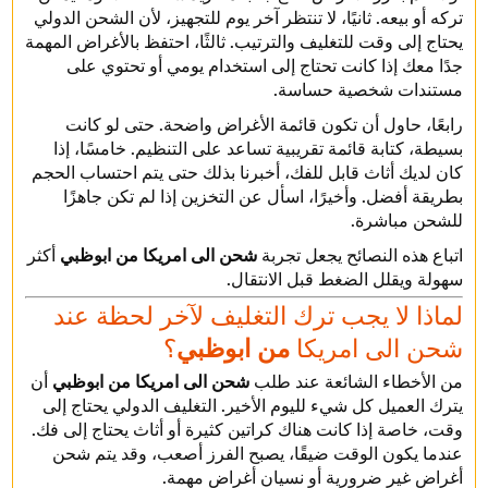
تركه أو بيعه. ثانيًا، لا تنتظر آخر يوم للتجهيز، لأن الشحن الدولي
يحتاج إلى وقت للتغليف والترتيب. ثالثًا، احتفظ بالأغراض المهمة
جدًا معك إذا كانت تحتاج إلى استخدام يومي أو تحتوي على
مستندات شخصية حساسة.
رابعًا، حاول أن تكون قائمة الأغراض واضحة. حتى لو كانت
بسيطة، كتابة قائمة تقريبية تساعد على التنظيم. خامسًا، إذا
كان لديك أثاث قابل للفك، أخبرنا بذلك حتى يتم احتساب الحجم
بطريقة أفضل. وأخيرًا، اسأل عن التخزين إذا لم تكن جاهزًا
للشحن مباشرة.
اتباع هذه النصائح يجعل تجربة
شحن الى امريكا من ابوظبي
أكثر
سهولة ويقلل الضغط قبل الانتقال.
لماذا لا يجب ترك التغليف لآخر لحظة عند
شحن الى امريكا
من ابوظبي
؟
من الأخطاء الشائعة عند طلب
شحن الى امريكا من ابوظبي
أن
يترك العميل كل شيء لليوم الأخير. التغليف الدولي يحتاج إلى
وقت، خاصة إذا كانت هناك كراتين كثيرة أو أثاث يحتاج إلى فك.
عندما يكون الوقت ضيقًا، يصبح الفرز أصعب، وقد يتم شحن
أغراض غير ضرورية أو نسيان أغراض مهمة.