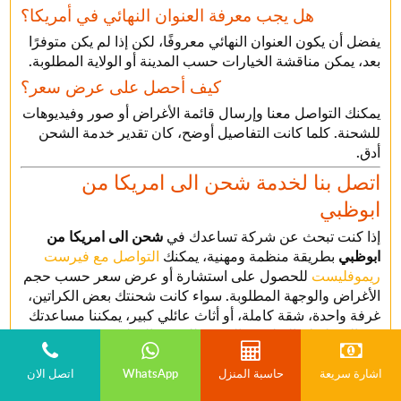
هل يجب معرفة العنوان النهائي في أمريكا؟
يفضل أن يكون العنوان النهائي معروفًا، لكن إذا لم يكن متوفرًا
بعد، يمكن مناقشة الخيارات حسب المدينة أو الولاية المطلوبة.
كيف أحصل على عرض سعر؟
يمكنك التواصل معنا وإرسال قائمة الأغراض أو صور وفيديوهات
للشحنة. كلما كانت التفاصيل أوضح، كان تقدير خدمة الشحن
أدق.
اتصل بنا لخدمة شحن الى امريكا من
ابوظبي
إذا كنت تبحث عن شركة تساعدك في
شحن الى امريكا من
ابوظبي
بطريقة منظمة ومهنية، يمكنك
التواصل مع فيرست
ريموفليست
للحصول على استشارة أو عرض سعر حسب حجم
الأغراض والوجهة المطلوبة. سواء كانت شحنتك بعض الكراتين،
غرفة واحدة، شقة كاملة، أو أثاث عائلي كبير، يمكننا مساعدتك
في التخطيط والتغليف والتجهيز للشحن الدولي.
ابدأ الآن بتجهيز قائمة الأغراض، أو استخدم حاسبة النقل لمعرفة
اشارة سريعة
حاسبة المنزل
WhatsApp
اتصل الان
الحجم التقريبي، أو تواصل معنا مباشرة لمناقشة تفاصيل
شحن