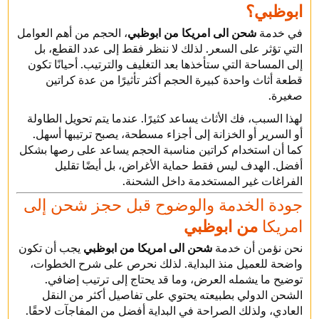
ابوظبي؟
في خدمة
شحن الى امريكا من ابوظبي
، الحجم من أهم العوامل
التي تؤثر على السعر. لذلك لا ننظر فقط إلى عدد القطع، بل
إلى المساحة التي ستأخذها بعد التغليف والترتيب. أحيانًا تكون
قطعة أثاث واحدة كبيرة الحجم أكثر تأثيرًا من عدة كراتين
صغيرة.
لهذا السبب، فك الأثاث يساعد كثيرًا. عندما يتم تحويل الطاولة
أو السرير أو الخزانة إلى أجزاء مسطحة، يصبح ترتيبها أسهل.
كما أن استخدام كراتين مناسبة الحجم يساعد على رصها بشكل
أفضل. الهدف ليس فقط حماية الأغراض، بل أيضًا تقليل
الفراغات غير المستخدمة داخل الشحنة.
جودة الخدمة والوضوح قبل حجز شحن إلى
امريكا
من ابوظبي
نحن نؤمن أن خدمة
شحن الى امريكا من ابوظبي
يجب أن تكون
واضحة للعميل منذ البداية. لذلك نحرص على شرح الخطوات،
توضيح ما يشمله العرض، وما قد يحتاج إلى ترتيب إضافي.
الشحن الدولي بطبيعته يحتوي على تفاصيل أكثر من النقل
العادي، ولذلك الصراحة في البداية أفضل من المفاجآت لاحقًا.