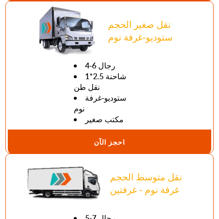
نقل صغير الحجم
ستوديو-غرفة نوم
4-6 رجال
1*2.5 شاحنة
نقل طن
ستوديو-غرفة
نوم
مكتب صغير
احجز الآن
نقل متوسط الحجم
غرفة نوم - غرفتين
5-7 رجال