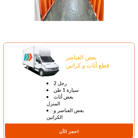
بعض العناصر
قطع أثاث و كراتين
2 رجل
سيارة 1 طن
بعض أثاث
المنزل
بعض العناصر و
الكراتين
احجز الآن