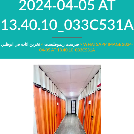
2024-04-05 AT
13.40.10_033C531A
WHATSAPP IMAGE 2024-
>
فيرست ريموفليست
>
تخزين اثاث في ابوظبي
04-05 AT 13.40.10_033C531A